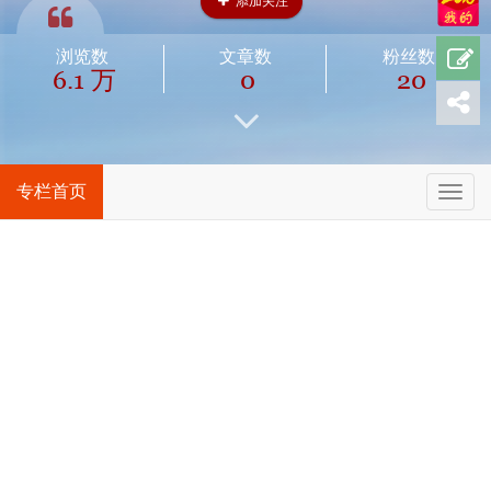
添加关注
浏览数
文章数
粉丝数
6.1 万
0
20
专栏首页
T
o
g
最新
g
l
e
n
a
v
i
g
a
t