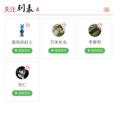
g
关注
4
g
l
e
n
a
v
最坏的好人
万米长虫
李黎明
i
g
添加关注
添加关注
添加关注
a
t
i
o
n
宋仁
添加关注