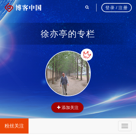
登录
/
注册
徐亦亭的专栏
添加关注
粉丝关注
T
o